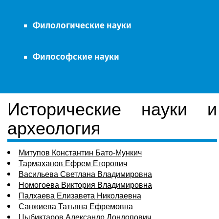
Филологические науки
Философские науки
Исторические науки и
археология
Митупов Константин Бато-Мункич
Тармаханов Ефрем Егорович
Васильева Светлана Владимировна
Номогоева Виктория Владимировна
Палхаева Елизавета Николаевна
Санжиева Татьяна Ефремовна
Цыбиктаров Александр Дондопович