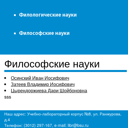
Филологические науки
Философские науки
Философские науки
Осинский Иван Иосифович
Затеев Владимир Иосифович
Цырендоржиева Дари Шойбоновна
sss
Наш адрес: Учебно-лабораторный корпус №8, ул. Ранжурова,
д.4
Телефон: (3012) 297-167, e-mail: libr@bsu.ru