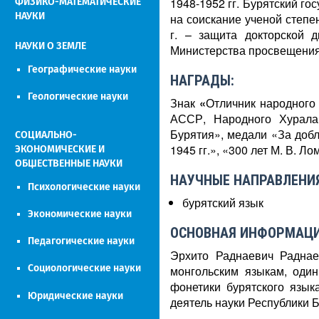
1948-1952 гг. Бурятский го
ФИЗИКО-МАТЕМАТИЧЕСКИЕ
НАУКИ
на соискание ученой степе
г. – защита докторской 
НАУКИ О ЗЕМЛЕ
Министерства просвещени
Географические науки
НАГРАДЫ:
Геологические науки
Знак
«
Отличник народного
АССР, Народного Хурала 
Бурятия», медали «За добл
СОЦИАЛЬНО-
1945 гг.», «300 лет М. В. 
ЭКОНОМИЧЕСКИЕ И
ОБЩЕСТВЕННЫЕ НАУКИ
НАУЧНЫЕ НАПРАВЛЕНИЯ
Психологические науки
бурятский язык
Экономические науки
ОСНОВНАЯ ИНФОРМАЦИ
Педагогические науки
Эрхито Раднаевич Раднае
Социологические науки
монгольским языкам, один
фонетики бурятского язык
Юридические науки
деятель науки Республики 