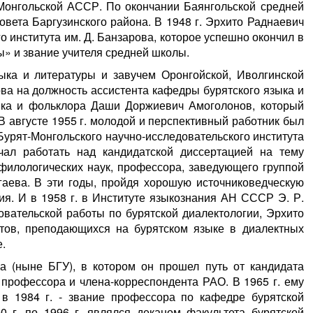
т-Монгольской АССР. По окончании Баянгольской средней
вета Баргузинского района. В 1948 г. Эрхито Раднаевич
о института им. Д. Банзарова, которое успешно окончил в
ы» и звание учителя средней школы.
ыка и литературы и завучем Оронгойской, Иволгинской
ва на должность ассистента кафедры бурятского языка и
зыка и фольклора Даши Доржиевич Амоголонов, который
 августе 1955 г. молодой и перспективный работник был
Бурят-Монгольского научно-исследовательского института
ал работать над кандидатской диссертацией на тему
 филологических наук, профессора, заведующего группой
аева. В эти годы, пройдя хорошую источниковедческую
ия. И в 1958 г. в Институте языкознания АН СССР Э. Р.
вательской работы по бурятской диалектологии, Эрхито
тов, преподающихся на бурятском языке в диалектных
.
а (ныне БГУ), в котором он прошел путь от кандидата
 профессора и члена-корреспондента РАО. В 1965 г. ему
 в 1984 г. - звание профессора по кафедре бурятской
0 г. по 1996 г. являлся деканом факультета бурятской