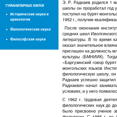
Э. Р. Раднаев родился 1 м
ГУМАНИТАРНЫЕ НАУКИ
школы он проработал год у
поступил на бурят-монгольс
Исторические науки и
1952 г., получив квалифик
археология
После окончания институт
Филологические науки
средних школ Иволгинского
литературы. В то время к
Философские науки
оказал значительное влиян
приглашен на должность мл
культуры (БМНИИК). Тогд
«Баргузинский говор бурят
монгольских языков Инсти
филологическую школу, он 
Раднаев успешно защитил 
Раднаевич начал занимат
условиях, и у него появило
С 1962 г. трудовая деяте
филологических наук до до
было присвоено ученое зв
филологии. С 1986 г. по 