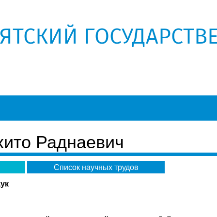
РЯТСКИЙ ГОСУДАРСТВ
хито Раднаевич
Список научных трудов
аук