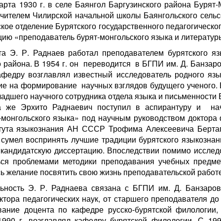
арта 1930 г. в селе Баянгол Баргузинского района Буря
чителем Чилирской начальной школы Баянгольского сельсо
кое отделение Бурятского государственного педагогическог
ацию «преподаватель бурят-монгольского языка и литератур
а Э. Р. Раднаев работал преподавателем бурятского яз
 района. В 1954 г. он переводится в БГПИ им. Д. Банзаро
афедру возглавлял известный исследователь родного я
ие на формирование научных взглядов будущего ученого. В
адшего научного сотрудника отдела языка и письменности 
а же Эрхито Раднаевич поступил в аспирантуру и нач
-монгольского языка» под научным руководством доктора
тута языкознания АН СССР Трофима Алексеевича Бертаг
сумел воспринять лучшие традиции бурятского языкознан
кандидатскую диссертацию. Впоследствии помимо исследо
ься проблемами методики преподавания учебных предме
сь желание посвятить свою жизнь преподавательской работе
льность Э. Р. Раднаева связана с БГПИ им. Д. Банзаров
ктора педагогических наук, от старшего преподавателя до
ание доцента по кафедре русско-бурятской филологии,
1990 г. возглавлял кафедру бурятской филологии. С 199