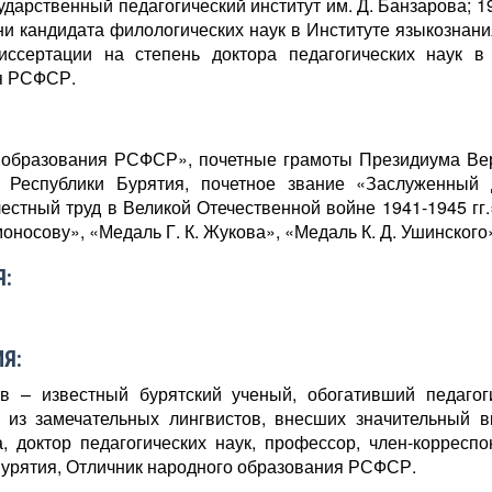
сударственный педагогический институт им. Д. Банзарова; 1
ни кандидата филологических наук в Институте языкознан
диссертации на степень доктора педагогических наук
я РСФСР.
 образования РСФСР», почетные грамоты Президиума Вер
Республики Бурятия, почетное звание «Заслуженный 
естный труд в Великой Отечественной войне 1941-1945 гг.
Ломоносову», «Медаль Г. К. Жукова», «Медаль К. Д. Ушинског
:
Я:
в – известный бурятский ученый, обогативший педагог
 из замечательных лингвистов, внесших значительный в
а, доктор педагогических наук, профессор, член-коррес
Бурятия, Отличник народного образования РСФСР.